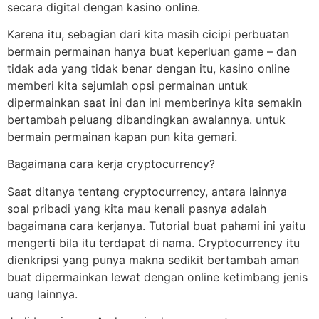
secara digital dengan kasino online.
Karena itu, sebagian dari kita masih cicipi perbuatan
bermain permainan hanya buat keperluan game – dan
tidak ada yang tidak benar dengan itu, kasino online
memberi kita sejumlah opsi permainan untuk
dipermainkan saat ini dan ini memberinya kita semakin
bertambah peluang dibandingkan awalannya. untuk
bermain permainan kapan pun kita gemari.
Bagaimana cara kerja cryptocurrency?
Saat ditanya tentang cryptocurrency, antara lainnya
soal pribadi yang kita mau kenali pasnya adalah
bagaimana cara kerjanya. Tutorial buat pahami ini yaitu
mengerti bila itu terdapat di nama. Cryptocurrency itu
dienkripsi yang punya makna sedikit bertambah aman
buat dipermainkan lewat dengan online ketimbang jenis
uang lainnya.