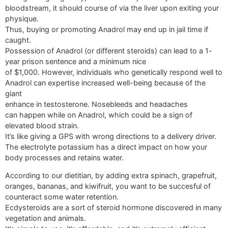
bloodstream, it should course of via the liver upon exiting your
physique.
Thus, buying or promoting Anadrol may end up in jail time if
caught.
Possession of Anadrol (or different steroids) can lead to a 1-
year prison sentence and a minimum nice
of $1,000. However, individuals who genetically respond well to
Anadrol can expertise increased well-being because of the
giant
enhance in testosterone. Nosebleeds and headaches
can happen while on Anadrol, which could be a sign of
elevated blood strain.
It’s like giving a GPS with wrong directions to a delivery driver.
The electrolyte potassium has a direct impact on how your
body processes and retains water.
According to our dietitian, by adding extra spinach, grapefruit,
oranges, bananas, and kiwifruit, you want to be succesful of
counteract some water retention.
Ecdysteroids are a sort of steroid hormone discovered in many
vegetation and animals.