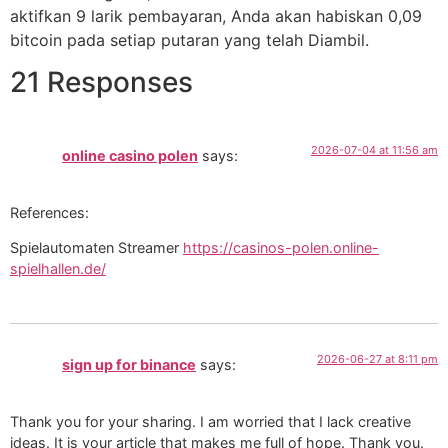
aktifkan 9 larik pembayaran, Anda akan habiskan 0,09
bitcoin pada setiap putaran yang telah Diambil.
21 Responses
2026-07-04 at 11:56 am
online casino polen
says:
References:
Spielautomaten Streamer
https://casinos-polen.online-
spielhallen.de/
2026-06-27 at 8:11 pm
sign up for binance
says:
Thank you for your sharing. I am worried that I lack creative
ideas. It is your article that makes me full of hope. Thank you.