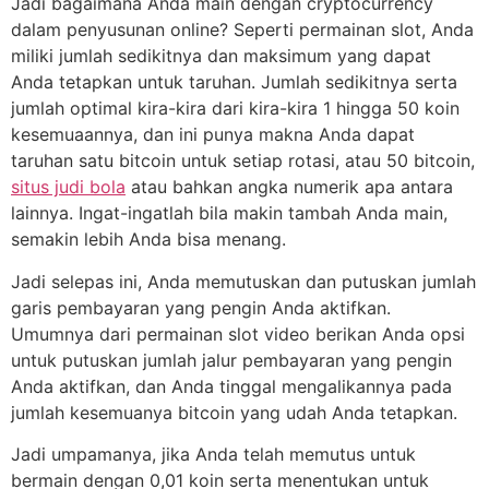
Jadi bagaimana Anda main dengan cryptocurrency
dalam penyusunan online? Seperti permainan slot, Anda
miliki jumlah sedikitnya dan maksimum yang dapat
Anda tetapkan untuk taruhan. Jumlah sedikitnya serta
jumlah optimal kira-kira dari kira-kira 1 hingga 50 koin
kesemuaannya, dan ini punya makna Anda dapat
taruhan satu bitcoin untuk setiap rotasi, atau 50 bitcoin,
situs judi bola
atau bahkan angka numerik apa antara
lainnya. Ingat-ingatlah bila makin tambah Anda main,
semakin lebih Anda bisa menang.
Jadi selepas ini, Anda memutuskan dan putuskan jumlah
garis pembayaran yang pengin Anda aktifkan.
Umumnya dari permainan slot video berikan Anda opsi
untuk putuskan jumlah jalur pembayaran yang pengin
Anda aktifkan, dan Anda tinggal mengalikannya pada
jumlah kesemuanya bitcoin yang udah Anda tetapkan.
Jadi umpamanya, jika Anda telah memutus untuk
bermain dengan 0,01 koin serta menentukan untuk