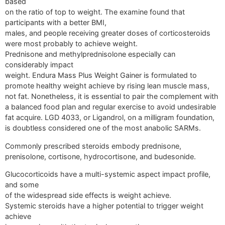
based
on the ratio of top to weight. The examine found that
participants with a better BMI,
males, and people receiving greater doses of corticosteroids
were most probably to achieve weight.
Prednisone and methylprednisolone especially can
considerably impact
weight. Endura Mass Plus Weight Gainer is formulated to
promote healthy weight achieve by rising lean muscle mass,
not fat. Nonetheless, it is essential to pair the complement with
a balanced food plan and regular exercise to avoid undesirable
fat acquire. LGD 4033, or Ligandrol, on a milligram foundation,
is doubtless considered one of the most anabolic SARMs.
Commonly prescribed steroids embody prednisone,
prenisolone, cortisone, hydrocortisone, and budesonide.
Glucocorticoids have a multi-systemic aspect impact profile,
and some
of the widespread side effects is weight achieve.
Systemic steroids have a higher potential to trigger weight
achieve