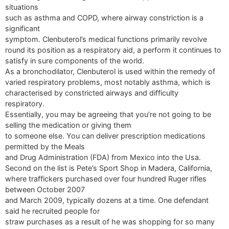
situations
such as asthma and COPD, where airway constriction is a
significant
symptom. Clenbuterol’s medical functions primarily revolve
round its position as a respiratory aid, a perform it continues to
satisfy in sure components of the world.
As a bronchodilator, Clenbuterol is used within the remedy of
varied respiratory problems, most notably asthma, which is
characterised by constricted airways and difficulty
respiratory.
Essentially, you may be agreeing that you’re not going to be
selling the medication or giving them
to someone else. You can deliver prescription medications
permitted by the Meals
and Drug Administration (FDA) from Mexico into the Usa.
Second on the list is Pete’s Sport Shop in Madera, California,
where traffickers purchased over four hundred Ruger rifles
between October 2007
and March 2009, typically dozens at a time. One defendant
said he recruited people for
straw purchases as a result of he was shopping for so many