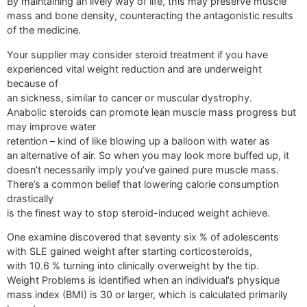
By maintaining an lively way of life, this may preserve muscle
mass and bone density, counteracting the antagonistic results
of the medicine.
Your supplier may consider steroid treatment if you have
experienced vital weight reduction and are underweight
because of
an sickness, similar to cancer or muscular dystrophy.
Anabolic steroids can promote lean muscle mass progress but
may improve water
retention – kind of like blowing up a balloon with water as
an alternative of air. So when you may look more buffed up, it
doesn’t necessarily imply you’ve gained pure muscle mass.
There’s a common belief that lowering calorie consumption
drastically
is the finest way to stop steroid-induced weight achieve.
One examine discovered that seventy six % of adolescents
with SLE gained weight after starting corticosteroids,
with 10.6 % turning into clinically overweight by the tip.
Weight Problems is identified when an individual’s physique
mass index (BMI) is 30 or larger, which is calculated primarily