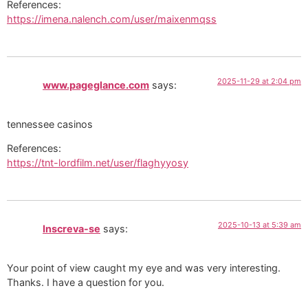
References:
https://imena.nalench.com/user/maixenmqss
2025-11-29 at 2:04 pm
www.pageglance.com
says:
tennessee casinos
References:
https://tnt-lordfilm.net/user/flaghyyosy
2025-10-13 at 5:39 am
Inscreva-se
says:
Your point of view caught my eye and was very interesting.
Thanks. I have a question for you.