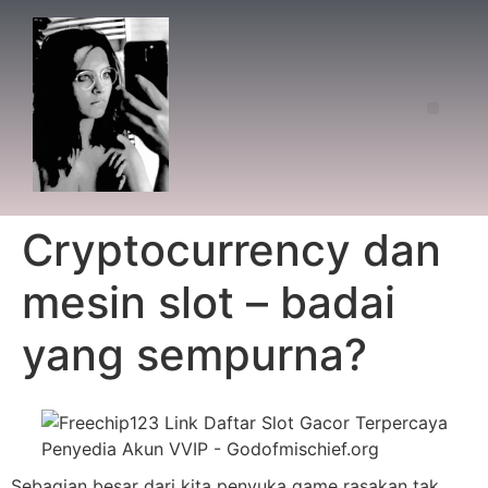
Cryptocurrency dan
mesin slot – badai
yang sempurna?
Sebagian besar dari kita penyuka game rasakan tak