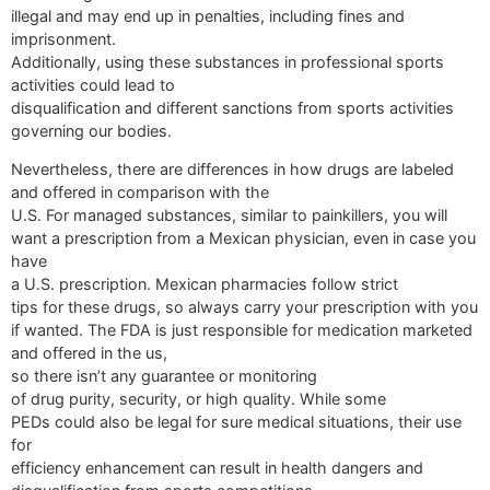
illegal and may end up in penalties, including fines and
imprisonment.
Additionally, using these substances in professional sports
activities could lead to
disqualification and different sanctions from sports activities
governing our bodies.
Nevertheless, there are differences in how drugs are labeled
and offered in comparison with the
U.S. For managed substances, similar to painkillers, you will
want a prescription from a Mexican physician, even in case you
have
a U.S. prescription. Mexican pharmacies follow strict
tips for these drugs, so always carry your prescription with you
if wanted. The FDA is just responsible for medication marketed
and offered in the us,
so there isn’t any guarantee or monitoring
of drug purity, security, or high quality. While some
PEDs could also be legal for sure medical situations, their use
for
efficiency enhancement can result in health dangers and